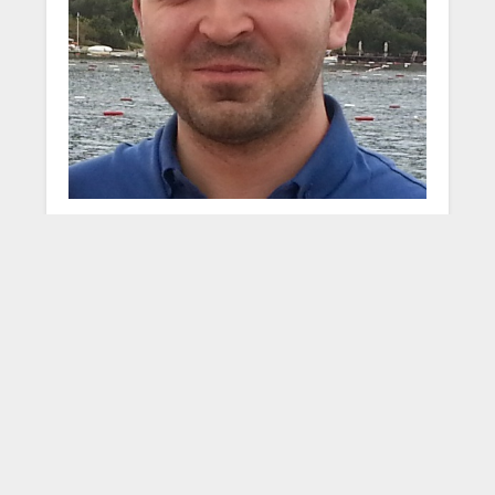
Mustafa Çağatay Tulun
A simple developer who has a passion about
coding and building software.
LinkedIn Profile »