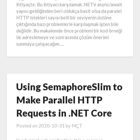
ihtiyaçtır. Bu ihtiyacı karşılamak .NET’e async/await
yapısı geldiğinden beri oldukça basit olsa da paralel
HTTP istekleri sayısı belli bir seviyenin üstüne
çıktığında bazı problemlerle karşılaşmak işten bile
değildir. Bu makalemde önce problemi bir kod örneği
ile adreslemeye ve sonrasında çözüm önerimi
sunmaya çalışacağım….
Using SemaphoreSlim to
Make Parallel HTTP
Requests in .NET Core
Posted on
2020-10-31
by
MÇT