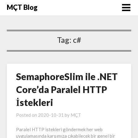
MÇT Blog
Tag:
c#
SemaphoreSlim ile .NET
Core’da Paralel HTTP
İstekleri
Posted on
2020-10-31
by
MÇT
Paralel HTTP istekleri göndermek her web
uygulamasında karşımıza çıkabilecek bir genel bir